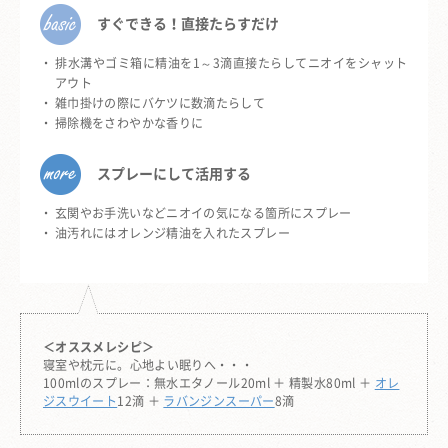
すぐできる！直接たらすだけ
排水溝やゴミ箱に精油を1～3滴直接たらしてニオイをシャット
アウト
雑巾掛けの際にバケツに数滴たらして
掃除機をさわやかな香りに
スプレーにして活用する
玄関やお手洗いなどニオイの気になる箇所にスプレー
油汚れにはオレンジ精油を入れたスプレー
＜オススメレシピ＞
寝室や枕元に。心地よい眠りへ・・・
100mlのスプレー：無水エタノール20ml ＋ 精製水80ml ＋
オレ
ジスウイート
12滴 ＋
ラバンジンスーパー
8滴