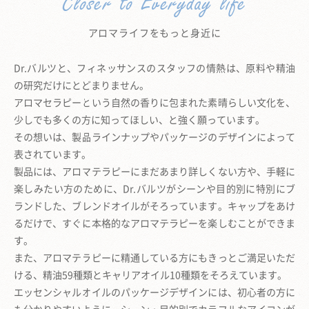
Closer to Everyday life
アロマライフをもっと身近に
Dr.バルツと、フィネッサンスのスタッフの情熱は、原料や精油
の研究だけにとどまりません。
アロマセラピーという自然の香りに包まれた素晴らしい文化を、
少しでも多くの方に知ってほしい、と強く願っています。
その想いは、製品ラインナップやパッケージのデザインによって
表されています。
製品には、アロマテラピーにまだあまり詳しくない方や、手軽に
楽しみたい方のために、
Dr.バルツがシーンや目的別に特別にブ
ランドした、
ブレンドオイルがそろっています。
キャップをあけ
るだけで、すぐに本格的なアロマテラピーを楽しむことができま
す。
また、アロマテラピーに精通している方にもきっとご満足いただ
ける、
精油59種類とキャリアオイル10種類をそろえています。
エッセンシャルオイルのパッケージデザインには、初心者の方に
も分かりやすいように、
シーン・目的別でカラフルなアイコンが