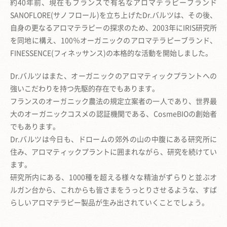
約40年前、現在もフランスで有名なアロマテラピーブランド
SANOFLORE(サノフロール)を立ち上げた
Dr.バルツは、
その後、
自身の更なるアロマテラピーの探求のため、2003年にIRIS研究所
を同地に構え、
100％オーガニックのアロマテラピーブランド、
FINESSENCE(フィネッサンス)の本格的な活動を開始しました。
Dr.バルツはまた、オーガニックのアロマティックプラントへの
強いこだわりを持つ先駆的存在でもあります。
フランスのオーガニック農法の規定立案者の一人であり、
世界最
大のオーガニックコスメの認証機関である、CosmeBIOの創始者
でもあります。
Dr.バルツは今日も、ドロームの郊外の山の中腹にある研究所に
住み、
アロマティックプラントに囲まれながら、研究を続けてい
ます。
研究所内にある、1000種を超える様々な精油がずらりと並ぶオ
ルガン台から、
これからも皆さまをうっとりさせるような、
すば
らしいアロマテラピー製品が生み出されていくことでしょう。