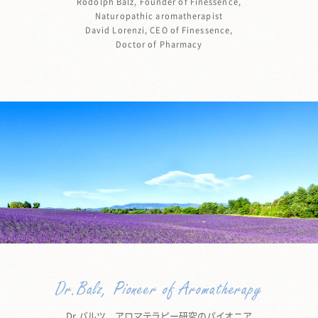
Rodolph Balz, Founder of Finessence,
Naturopathic aromatherapist
David Lorenzi, CEO of Finessence,
Doctor of Pharmacy
Dr.Balz, Pioneer of Aromatherapy
Dr.バルツ、アロマテラピー研究のパイオニア