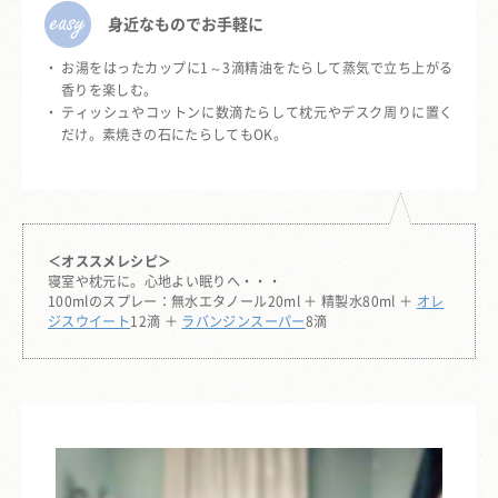
身近なものでお手軽に
お湯をはったカップに1～3滴精油をたらして蒸気で立ち上がる
香りを楽しむ。
ティッシュやコットンに数滴たらして枕元やデスク周りに置く
だけ。素焼きの石にたらしてもOK。
＜オススメレシピ＞
寝室や枕元に。心地よい眠りへ・・・
100mlのスプレー：無水エタノール20ml ＋ 精製水80ml ＋
オレ
ジスウイート
12滴 ＋
ラバンジンスーパー
8滴