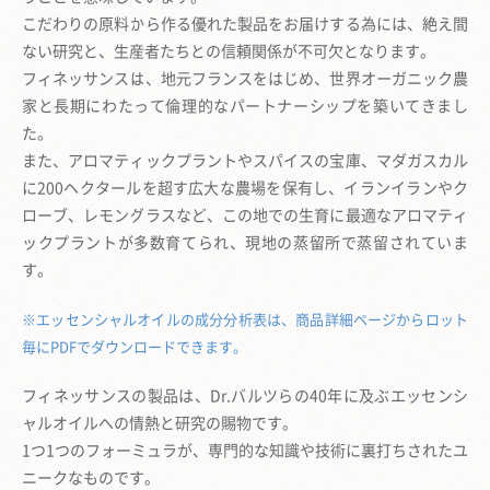
こだわりの原料から作る優れた製品をお届けする為には、絶え間
ない研究と、
生産者たちとの信頼関係が不可欠となります。
フィネッサンスは、地元フランスをはじめ、
世界オーガニック農
家と長期にわたって倫理的なパートナーシップを築いてきまし
た。
また、アロマティックプラントやスパイスの宝庫、
マダガスカル
に200ヘクタールを超す広大な農場を保有し、
イランイランやク
ローブ、レモングラスなど、
この地での生育に最適なアロマティ
ックプラントが多数育てられ、
現地の蒸留所で蒸留されていま
す。
※エッセンシャルオイルの成分分析表は、商品詳細ページからロット
毎にPDFでダウンロードできます。
フィネッサンスの製品は、Dr.バルツらの40年に及ぶエッセンシ
ャルオイルへの情熱と研究の賜物です。
1つ1つのフォーミュラが、専門的な知識や技術に裏打ちされたユ
ニークなものです。