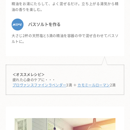
精油をお湯にたらして、よく混ぜるだけ。立ち上がる湯気から精
油の香りを楽しむ。
バスソルトを作る
大さじ2杯の天然塩と5滴の精油を容器の中で混ぜ合わせてバスソ
ルトに。
＜オススメレシピ＞
疲れた心身のケアに・・・
プロヴァンスファインラベンダー
3滴 ＋
カモミールローマン
2滴